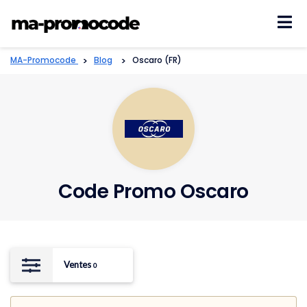
Skip
to
content
MA-Promocode
>
Blog
>
Oscaro (FR)
Code Promo Oscaro
Ventes
0