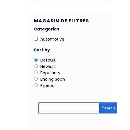
MAGASIN DE FILTRES
Categories
Automotive
Sort by
Default
Newest
Popularity
Ending Soon
Expired
Search