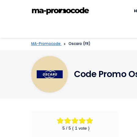
S
t
H
c
MA-Promocode
>
Oscaro (FR)
Code Promo O
5
/ 5 (
1
vote )