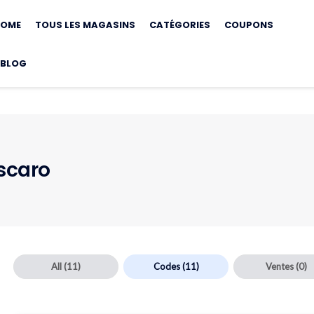
kip
o
OME
TOUS LES MAGASINS
CATÉGORIES
COUPONS
ontent
BLOG
scaro
All
(11)
Codes
(11)
Ventes
(0)