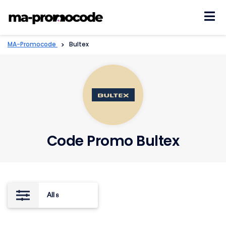
Skip
to
content
MA-Promocode
>
Bultex
Code Promo Bultex
All
8